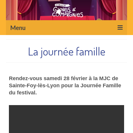
Menu
Le collectif
La journée famille
Le Festival Gones et Compagnies
La journée famille
Rendez-vous samedi 28 février à la MJC de
Les rencontres professionnelles 2026
Sainte-Foy-lès-Lyon pour la Journée Famille
Le Festival, c’est aussi
du festival.
Éditions précédentes
Le festival en images
Notre nouvelle identité visuelle